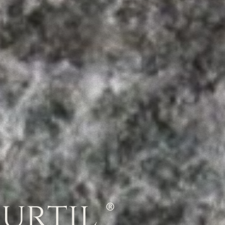
urtil
®