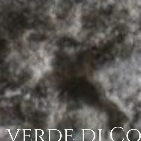
a
verde
di
Co